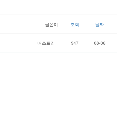
글쓴이
조회
날짜
매쓰트리
947
08-06