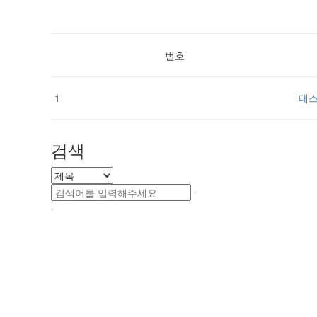
번호
1
테
검색